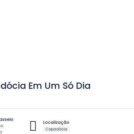
adócia Em Um Só Dia
asseio
Localização
na
Capadócia
a