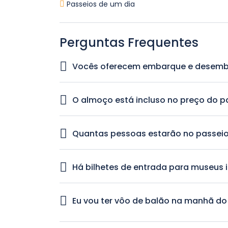
Passeios de um dia
Perguntas Frequentes
Vocês oferecem embarque e desemb
Sim, nós oferecemos embarque e desembarque
O almoço está incluso no preço do p
Sim, almoço tradicional turco está incluso no 
Quantas pessoas estarão no passei
Este é um passeio privado. Apenas você e seu g
Há bilhetes de entrada para museus 
Sim, bilhetes de entrada para todos os museus 
Eu vou ter vôo de balão na manhã do
Sim, horários de início de passeios são organi