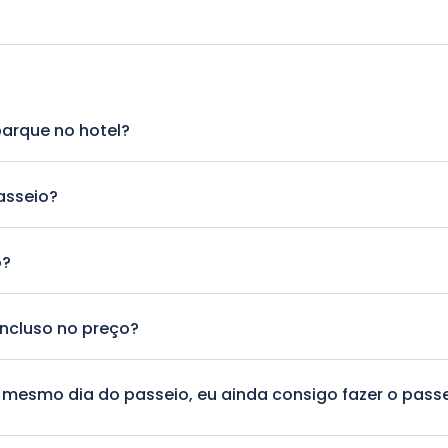
arque no hotel?
 em todos os hotéis da Capadócia.
asseio?
preço do passeio.
o?
rupo irão participar
incluso no preço?
especificados no itinerário do passeio estão inclusos no preço.
 mesmo dia do passeio, eu ainda consigo fazer o pass
zados de acordo com horários dos vôos de balão.