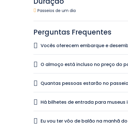
Duração
Passeios de um dia
Perguntas Frequentes
Vocês oferecem embarque e desemb
Sim, nós oferecemos embarque e desembarque
O almoço está incluso no preço do p
Sim, almoço tradicional turco está incluso no 
Quantas pessoas estarão no passei
Este é um passeio privado. Apenas você e seu g
Há bilhetes de entrada para museus 
Sim, bilhetes de entrada para todos os museus 
Eu vou ter vôo de balão na manhã do