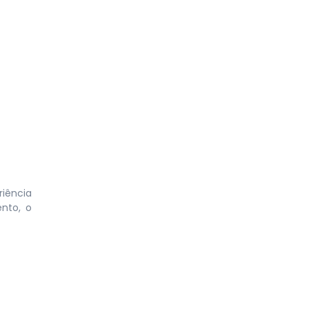
riência
nto, o