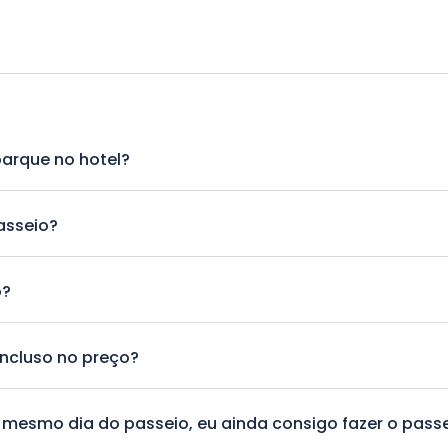
arque no hotel?
 em todos os hotéis da Capadócia.
asseio?
preço do passeio.
o?
rupo irão participar
incluso no preço?
especificados no itinerário do passeio estão inclusos no preço.
 mesmo dia do passeio, eu ainda consigo fazer o pass