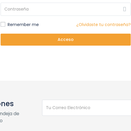
Remember me
¿Olvidaste tu contraseña?
Acceso
ones
andeja de
co