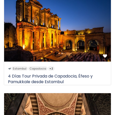
8D
de
Estambul
Capadocia
+2
4 Días Tour Privada de Capadocia, Éfeso y
Pamukkale desde Estambul
$1.600
4D
de