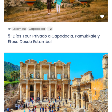
Estambul
Capadocia
+2
5-Días Tour Privado a Capadocia, Pamukkale y
Éfeso Desde Estambul
$2.070
5D
de