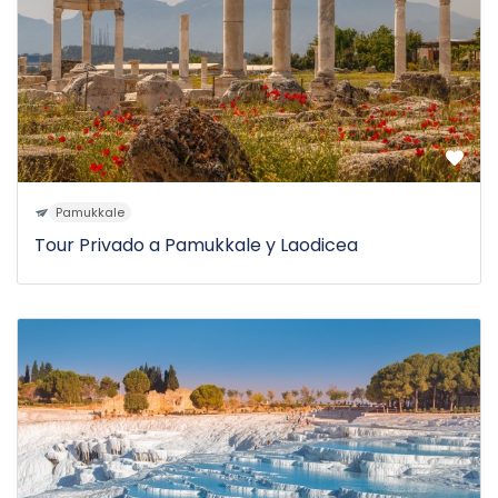
Pamukkale
Tour Privado a Pamukkale y Laodicea
$210
1D
de