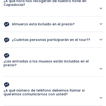
¿A qué hora nos recogerán de nuestro hotel en
Capadocia?
Como es un tour privado, el horario de recogida puede ser
flexible, pero le recomendamos que le recoja lo antes
Almuerzo esta incluido en el precio?
posible.
Los almuerzos están incluidos en el precio. Para obtener
información detallada, consulte la sección de incluidos y
¿Cuántas personas participarán en el tour??
excluidos.
Es un tour privado solo para usted y sus seres queridos.
¿Las entradas a los museos están incluidas en el
precio?
Todas las entradas a los museos que se muestran en el
itinerario están incluidas en el precio.
¿A qué número de teléfono debemos llamar si
queremos comunicarnos con usted?