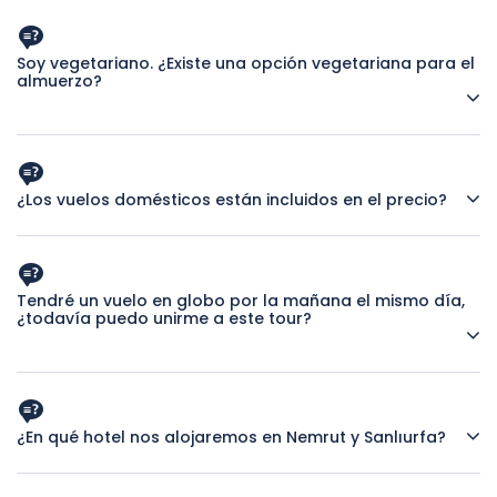
Nuestro número de teléfono +905320507933 - Puede
enviarnos un mensaje de texto o llamarnos a través de
WhatsApp, Line, WeChat, Viber y Telegram.
Soy vegetariano. ¿Existe una opción vegetariana para el
almuerzo?
Sí, hay opciones vegetarianas disponibles para el almuerzo.
Su guía turístico le ayudará con esto.
¿Los vuelos domésticos están incluidos en el precio?
Sí, los vuelos nacionales entre Sanlıurfa y Estambul están
incluidos en el precio.
Tendré un vuelo en globo por la mañana el mismo día,
¿todavía puedo unirme a este tour?
Como es un tour privado, el horario de recogida puede ser
flexible para que pueda tener un vuelo en globo el mismo
día.
¿En qué hotel nos alojaremos en Nemrut y Sanlıurfa?
Elegimos los hoteles en Nemrut, Sanlıurfa con cuidado: