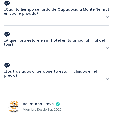
hoteles que reflejan la cultura de la región, higiénicos y que
ofrecen un servicio de calidad. Con habitaciones cuevas o
¿Cuánto tiempo se tarda de Capadocia a Monte Nemrut
piedra, según disponibilidad del hotel.
en coche privado?
Se tarda unas 7 horas en coche privado
¿A qué hora estaré en mi hotel en Estambul al final del
tour?
Dependiendo de la disponibilidad de vuelos, se espera que
esté en su hotel en Estambul alrededor de las 11 pm.
¿Los traslados al aeropuerto están incluidos en el
precio?
Sí, el traslado privado al aeropuerto de Sanliurfa y Estambul
está incluido en el precio.
Bellaturca Travel
Miembro Desde Sep 2020