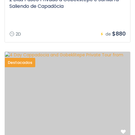
Saliendo de Capadócia
$880
2D
de
Destacados